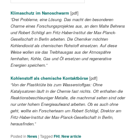
Klimaschutz im Nanoschwarm
[pdf]
“Drei Probleme, eine Lösung. Das macht den besonderen
Charme eines Forschungsprojektes aus, an dem Malte Behrens
und Robert Schlögl am Fritz-Haber-Institut der Max-Planck-
Gesellschaft in Berlin arbeiten. Die Chemiker möchten
Kohlendioxid als chemischen Rohstoff einsetzen. Auf diese
Weise wollen sie das Treibhausgas aus der Atmospähre
fernhalten, Kohle, Gas und Öl ersetzen und regenerative
Energien speichern.”
Kohlenstoff als chemische Kontaktbörse
[pdf]
“Von der Plastiktüte bis zum Wasserstoffgas: Ohne
Katalysatoren läuft in der Chemie fast nichts. Oft enthalten die
Reaktionsbeschleuniger Metalle, die machnmal selten sind oder
nur unter hohem Energieaufwand arbeiten. Ob es auch ohne
geht, wollte ein Forscherteam um Robert Schlögl, Direktor am
Fritz-Haber-Institut der Max-Planck-Gesellschaft in Berlin,
herausfinden.”
Posted in
News
|
Tagged
FHI
,
New article