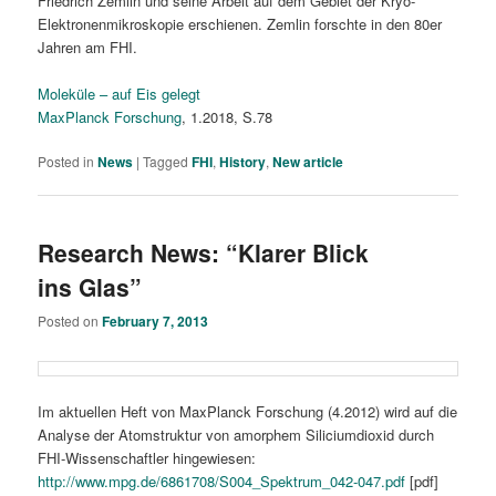
Friedrich Zemlin und seine Arbeit auf dem Gebiet der Kryo-
Elektronenmikroskopie erschienen. Zemlin forschte in den 80er
Jahren am FHI.
Moleküle – auf Eis gelegt
MaxPlanck Forschung
, 1.2018, S.78
Posted in
News
|
Tagged
FHI
,
History
,
New article
Research News: “Klarer Blick
ins Glas”
Posted on
February 7, 2013
Im aktuellen Heft von MaxPlanck Forschung (4.2012) wird auf die
Analyse der Atomstruktur von amorphem Siliciumdioxid durch
FHI-Wissenschaftler hingewiesen:
http://www.mpg.de/6861708/S004_Spektrum_042-047.pdf
[pdf]