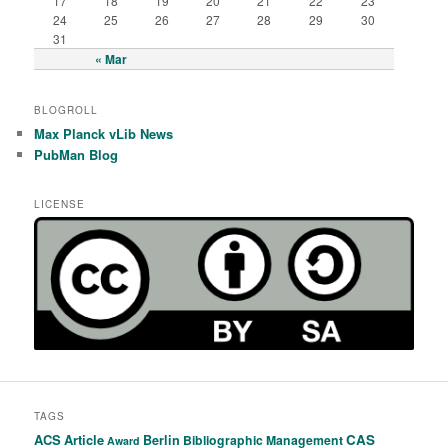
17
18
19
20
21
22
23
24
25
26
27
28
29
30
31
« Mar
BLOGROLL
Max Planck vLib News
PubMan Blog
LICENSE
TAGS
ACS
Article
CAS
Berlin
Bibliographic Management
Award