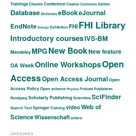
Trainings
Conference
Chemie
Creative Commons
Dahlem
Database
eBook
eJournal
Dictionary
FHI Library
EndNote
FHI
Exhibition
Energy
Introductory courses
IVS-BM
New Book
MPG
New feature
Mendeley
Open
Online Workshops
OA Week
Access
Open Access Journal
Open
Access Policy
Open science
Podcast
Publizieren
Physics
SciFinder
Scholarly Publishing
Scientists
Rundgang
Web of
video
Springer
Search Tool
Training
Science
Wissenschaft
zotero
CATEGORIES