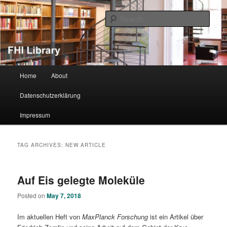
Sear
FHI Library
Main menu
Home
About
Skip to primary content
Skip to secondary content
Datenschutzerklärung
Impressum
TAG ARCHIVES:
NEW ARTICLE
Auf Eis gelegte Moleküle
Posted on
May 7, 2018
Im aktuellen Heft von
MaxPlanck Forschung
ist ein Artikel über