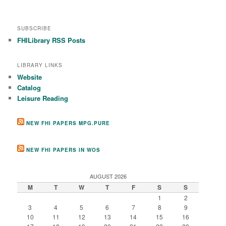
SUBSCRIBE
FHILibrary RSS Posts
LIBRARY LINKS
Website
Catalog
Leisure Reading
NEW FHI PAPERS MPG.PURE
NEW FHI PAPERS IN WOS
AUGUST 2026
M
T
W
T
F
S
S
1
2
3
4
5
6
7
8
9
10
11
12
13
14
15
16