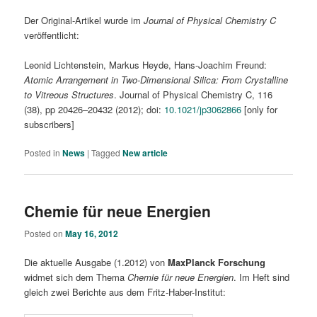
Der Original-Artikel wurde im
Journal of Physical Chemistry C
veröffentlicht:
Leonid Lichtenstein, Markus Heyde, Hans-Joachim Freund:
Atomic Arrangement in Two-Dimensional Silica: From Crystalline
to Vitreous Structures
. Journal of Physical Chemistry C, 116
(38), pp 20426–20432 (2012); doi:
10.1021/jp3062866
[only for
subscribers]
Posted in
News
|
Tagged
New article
Chemie für neue Energien
Posted on
May 16, 2012
Die aktuelle Ausgabe (1.2012) von
MaxPlanck Forschung
widmet sich dem Thema
Chemie für neue Energien
. Im Heft sind
gleich zwei Berichte aus dem Fritz-Haber-Institut: