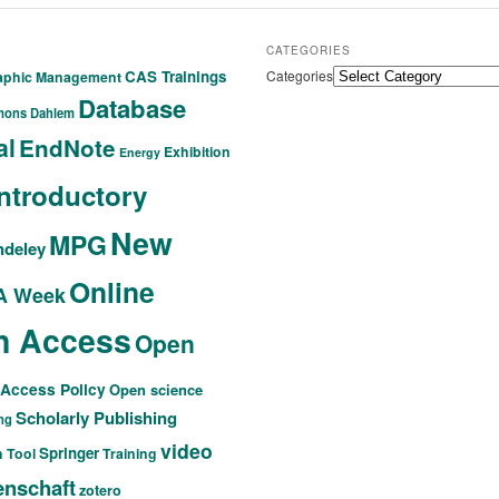
CATEGORIES
CAS Trainings
Categories
raphic Management
Database
mons
Dahlem
al
EndNote
Exhibition
Energy
Introductory
New
MPG
deley
Online
A Week
n Access
Open
Access Policy
Open science
Scholarly Publishing
ng
video
Springer
 Tool
Training
nschaft
zotero