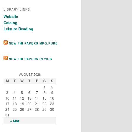
LIBRARY LINKS
Website
Catalog
Leisure Reading
NEW FHI PAPERS MPG.PURE
NEW FHI PAPERS IN WOS
AUGUST 2026
M
T
W
T
F
S
S
1
2
3
4
5
6
7
8
9
10
11
12
13
14
15
16
17
18
19
20
21
22
23
24
25
26
27
28
29
30
31
« Mar