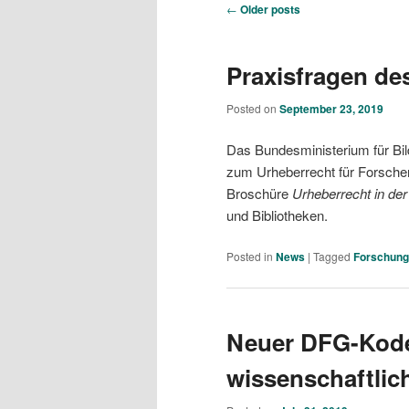
Post navigation
←
Older posts
Praxisfragen de
Posted on
September 23, 2019
Das Bundesministerium für Bi
zum Urheberrecht für Forsche
Broschüre
Urheberrecht in de
und Bibliotheken.
Posted in
News
|
Tagged
Forschung
Neuer DFG-Kode
wissenschaftlic