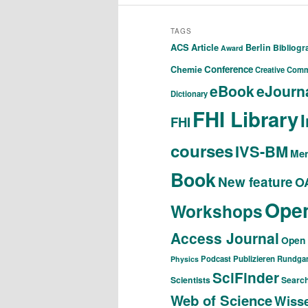
TAGS
ACS
Article
Berlin
Bibliog
Award
Conference
Chemie
Creative Com
eBook
eJourn
Dictionary
FHI Library
FHI
courses
IVS-BM
Men
Book
New feature
O
Ope
Workshops
Access Journal
Open 
Podcast
Publizieren
Rundga
Physics
SciFinder
Scientists
Search
Web of Science
Wisse