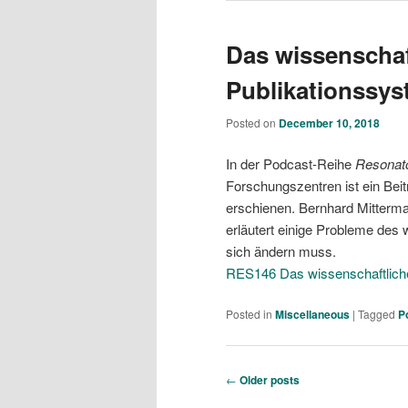
Das wissenschaf
Publikationssy
Posted on
December 10, 2018
In der Podcast-Reihe
Resonat
Forschungszentren ist ein Bei
erschienen. Bernhard Mitterma
erläutert einige Probleme des
sich ändern muss.
RES146 Das wissenschaftlich
Posted in
Miscellaneous
|
Tagged
P
Post navigation
←
Older posts