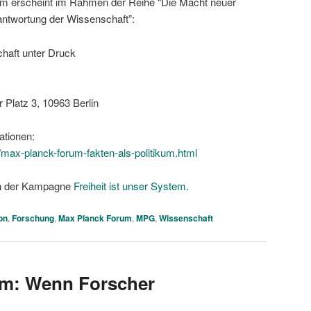
m erscheint im Rahmen der Reihe “Die Macht neuer
rantwortung der Wissenschaft”:
chaft unter Druck
 Platz 3, 10963 Berlin
ationen:
max-planck-forum-fakten-als-politikum.html
en der Kampagne
Freiheit ist unser System
.
on
,
Forschung
,
Max Planck Forum
,
MPG
,
Wissenschaft
m: Wenn Forscher