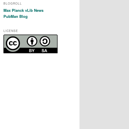
BLOGROLL
Max Planck vLib News
PubMan Blog
LICENSE