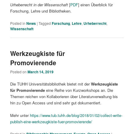
Urheberrecht in der Wissenschaft
[
PDF
] einen Überblick für
Forschung, Lehre und Bibliotheken.
Posted in
News
|
Tagged
Forschung
,
Lehre
,
Urheberrecht
,
Wissenschaft
Werkzeugkiste für
Promovierende
Posted on
March 14, 2019
Die TUHH Universitätsbibliothek bietet mit der
Werkzeugkiste
für Promovierende
eine Reihe von Kurzworkshops an. Die
Themen reichen von Kollaborieren über Literaturverwaltung bis
hin zu Open Access und sind sehr gut dokumentiert.
Mehr unter
https://www.tub.tuhh.de/blog/2018/01/02/collect-write-
publish-eine-werkzeugkiste-fuer-promovierende/
Posted in
Bibliographic Management
,
Events
,
Open Access
|