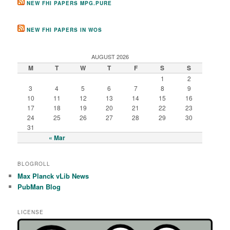
NEW FHI PAPERS MPG.PURE
NEW FHI PAPERS IN WOS
AUGUST 2026
M
T
W
T
F
S
S
1
2
3
4
5
6
7
8
9
10
11
12
13
14
15
16
17
18
19
20
21
22
23
24
25
26
27
28
29
30
31
« Mar
BLOGROLL
Max Planck vLib News
PubMan Blog
LICENSE