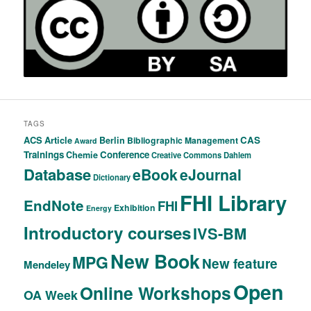
TAGS
ACS
Article
CAS
Berlin
Bibliographic Management
Award
Trainings
Conference
Chemie
Creative Commons
Dahlem
Database
eBook
eJournal
Dictionary
FHI Library
EndNote
FHI
Exhibition
Energy
Introductory courses
IVS-BM
New Book
MPG
New feature
Mendeley
Open
Online Workshops
OA Week