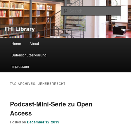
Sear
FHI Library
Main menu
Home
About
Skip to primary content
Skip to secondary content
Datenschutzerklärung
Impressum
TAG ARCHIVES:
URHEBERRECHT
Podcast-Mini-Serie zu Open
Access
Posted on
December 12, 2019